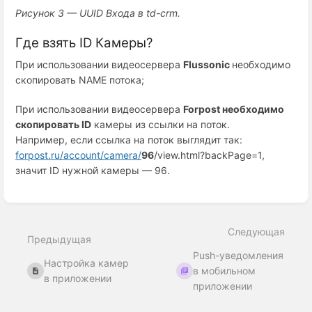
Рисунок 3 — UUID Входа в td-crm.
Где взять ID Камеры?
При использовании видеосервера
Flussonic
необходимо
скопировать NAME потока;
При использовании видеосервера
Forpost необходимо
скопировать ID
камеры из ссылки на поток.
Например, если ссылка на поток выглядит так:
forpost.ru/account/camera/
96
/view.html?backPage=1,
значит ID нужной камеры — 96.
Enter
section
select
Следующая
mode
Предыдущая
Push-уведомления
Настройка камер
в мобильном
в приложении
приложении