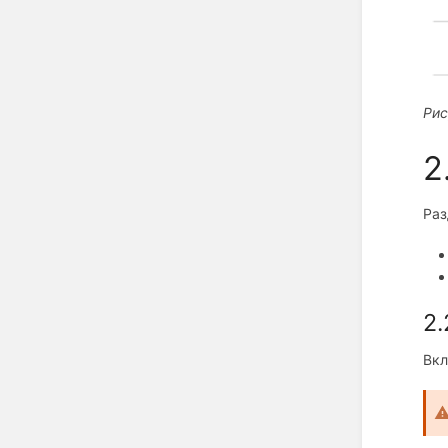
Рис
2
Раз
2.
Вкл