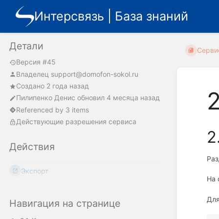
Интерсвязь | База знаний
Детали
Серви
Версия #45
Владелец
support@domofon-sokol.ru
Создано 2 года назад
Пилипенко Денис
обновил
4 месяца назад
Referenced by 3 items
Действующие разрешения сервиса
2
Действия
Раз
Экспорт
На 
Для
Навигация на странице