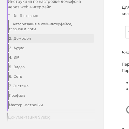
Инструкция по настройке домофона
через web-интерфейс
Для
ква
9 страниц
1. Авторизация в web-интерфейсе,
главная и логи
2. Домофон
3. Аудио
Рис
4. SIP
Пер
5. Видео
Пер
6. Сеть
7. Система
Профиль
Мастер настройки
Документация Syslog