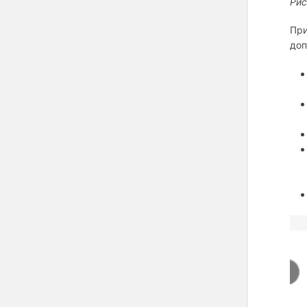
Рис
При
доп