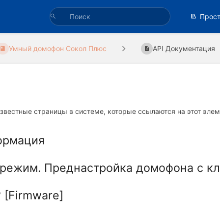
Прос
Умный домофон Сокол Плюс
API Документация
звестные страницы в системе, которые ссылаются на этот элем
ормация
режим. Преднастройка домофона с к
 [Firmware]